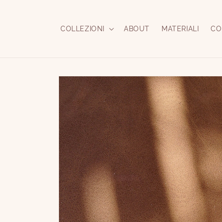
Vai
direttamente
ai contenuti
COLLEZIONI
ABOUT
MATERIALI
CO
Passa alle
informazioni
sul prodotto