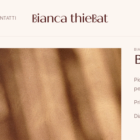
NTATTI
BI
Pi
pe
Pr
Di