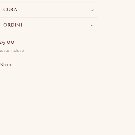
CURA
ORDINI
rezzo
25,00
oste incluse.
stino
Share